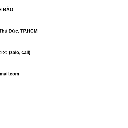
H BẢO
. Thủ Đức, TP.HCM
<<  (zalo, call)
mail.com