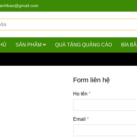
hanhbao@gmail.com
HỦ
SẢN PHẨM
QUÀ TẶNG QUẢNG CÁO
BÌA B
Form liên hệ
Họ tên
Email