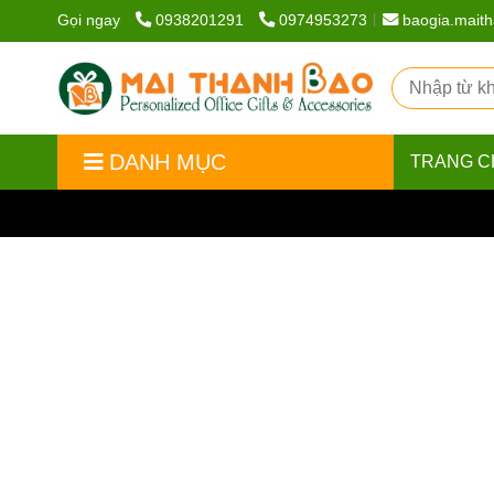
Gọi ngay
0938201291
0974953273
baogia.mait
DANH MỤC
TRANG C
Trang chủ
/
Liên hệ