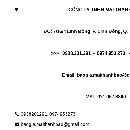
CÔNG TY TNHH MAI THAN
ĐC: 7/16/4 Linh Đông, P. Linh Đông, Q
>>>   0938.201.291  -  0974.953.273   <
Email: baogia.maithanhbao@g
MST: 031.067.8860
0938201291,
0974953273
baogia.maithanhbao@gmail.com