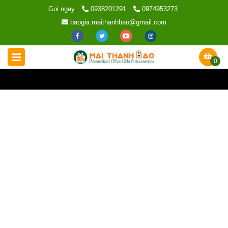
Gọi ngay
0938201291
0974953273
baogia.maithanhbao@gmail.com
0
Trang chủ
/
Liên hệ