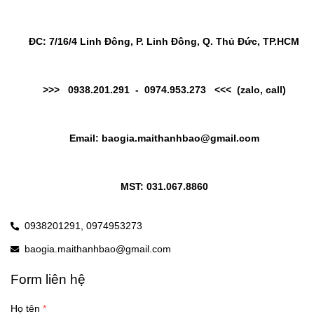
ĐC: 7/16/4 Linh Đông, P. Linh Đông, Q. Thủ Đức, TP.HCM
>>>   0938.201.291  -  0974.953.273   <<<  (zalo, call)
Email: baogia.maithanhbao@gmail.com
MST: 031.067.8860
0938201291,
0974953273
baogia.maithanhbao@gmail.com
Form liên hệ
Họ tên