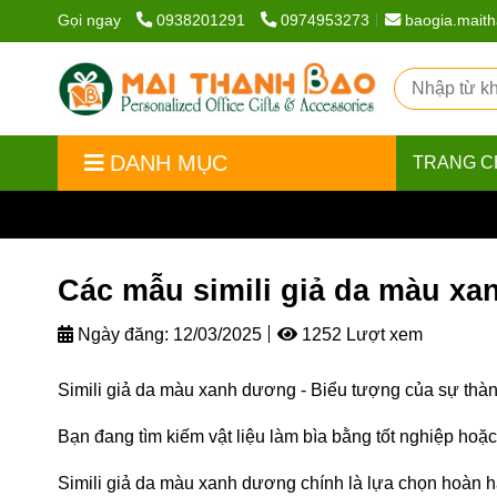
Gọi ngay
0938201291
0974953273
baogia.mait
DANH MỤC
TRANG C
Trang chủ
/
Bìa bằng tốt nghiệp
/
Các mẫu simili gi
Các mẫu simili giả da màu x
Ngày đăng:
12/03/2025
1252 Lượt xem
Simili giả da màu xanh dương - Biểu tượng của sự thành 
Bạn đang tìm kiếm vật liệu làm bìa bằng tốt nghiệp hoặ
Simili giả da màu xanh dương chính là lựa chọn hoàn hảo