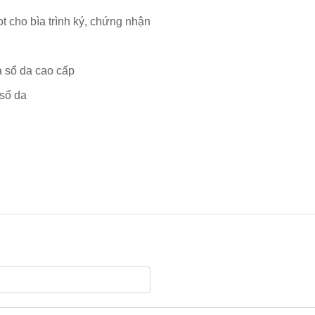
ot cho bìa trình ký, chứng nhận
a sổ da cao cấp
 sổ da