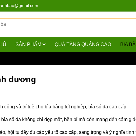
hanhbao@gmail.com
HỦ
SẢN PHẨM
QUÀ TẶNG QUẢNG CÁO
BÌA B
ả da màu xanh dương
anh dương
công và trí tuệ cho bìa bằng tốt nghiệp, bìa sổ da cao cấp
c bìa sổ da không chỉ đẹp mắt, bền bỉ mà còn mang đến cảm giá
, hội tụ đầy đủ các yếu tố cao cấp, sang trọng và ý nghĩa tinh 