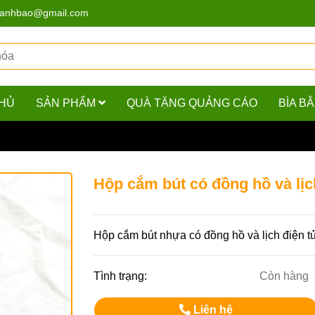
hanhbao@gmail.com
HỦ
SẢN PHẨM
QUÀ TẶNG QUẢNG CÁO
BÌA B
g hồ và lịch điện tử
Hộp cắm bút có đồng hồ và lịc
Hộp cắm bút nhựa có đồng hồ và lịch điện t
Tình trạng:
Còn hàng
Liên hệ