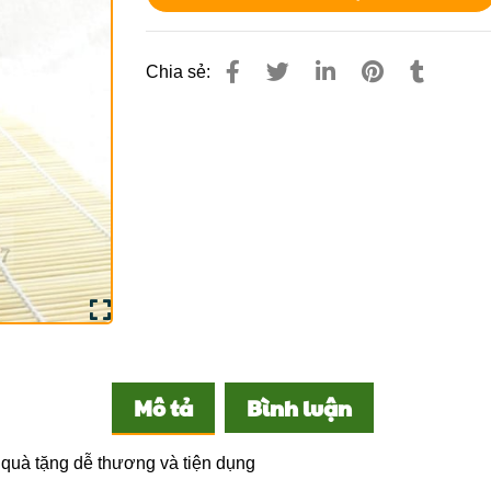
Chia sẻ:
Mô tả
Bình luận
 quà tặng dễ thương và tiện dụng