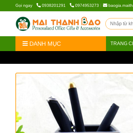
Gọi ngay
0938201291
0974953273
baogia.mait
DANH MỤC
TRANG C
Trang chủ
/
Quà tặng quảng cáo
/
Hộp cắm bút có đồn