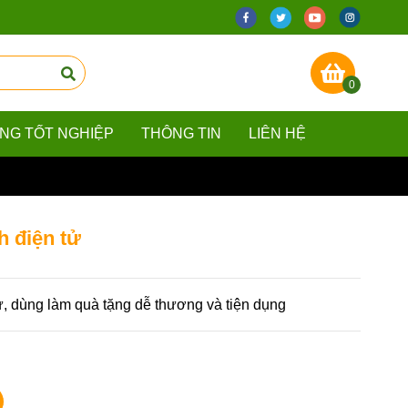
0
ẰNG TỐT NGHIỆP
THÔNG TIN
LIÊN HỆ
h điện tử
ử, dùng làm quà tặng dễ thương và tiện dụng