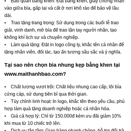
• Bảo quản bằng khen: Đặt bằng khen, giấy chứng nhận
vào giữa bìa, gấp lại và cất ở nơi khô ráo để bảo vệ lâu
dài.
• Trao tặng trang trọng: Sử dụng trong các buổi lễ trao
giải, vinh danh, mở bìa để trao tận tay người nhận, tạo
không khí lịch sự và chuyên nghiệp.
• Làm quà tặng: Đặt in logo công ty, khắc tên cá nhân để
tặng nhân viên, đối tác, tạo ấn tượng sâu sắc và ý nghĩa.
Tại sao nên chọn bìa nhung kẹp bằng khen tại
www.maithanhbao.com?
• Chất lượng vượt trội: Chất liệu nhung cao cấp, lõi bìa
cứng cáp, sử dụng bền bỉ qua thời gian.
• Tùy chỉnh linh hoạt: In logo, khắc tên theo yêu cầu, phù
hợp làm quà tặng doanh nghiệp hoặc cá nhân hóa.
• Giá cả hợp lý: Chỉ từ 150.000đ kèm ưu đãi giảm 10%
khi mua từ 10 chiếc trở lên.
• Dịch vụ tận tâm: Giao hàng nhanh chóng, hỗ trợ đổi trả