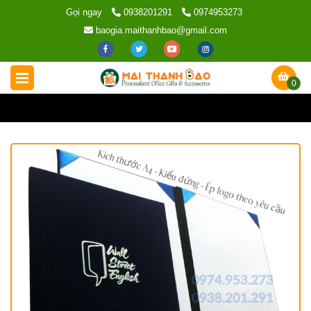
Gọi ngay
0938201291
0974953273
baogia.maithanhbao@gmail.com
0
Trang chủ
/
Sản phẩm
/
Bìa bằng tốt nghiệp
/
Bìa nhung kẹp b