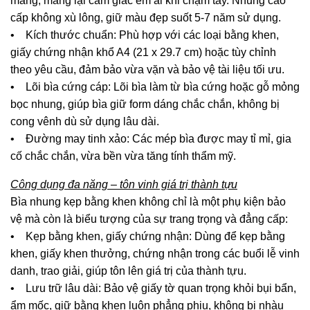
màng, mang lại cảm giác êm ái khi chạm tay. Nhung cao
cấp không xù lông, giữ màu đẹp suốt 5-7 năm sử dụng.
• Kích thước chuẩn: Phù hợp với các loại bằng khen,
giấy chứng nhận khổ A4 (21 x 29.7 cm) hoặc tùy chỉnh
theo yêu cầu, đảm bảo vừa vặn và bảo vệ tài liệu tối ưu.
• Lõi bìa cứng cáp: Lõi bìa làm từ bìa cứng hoặc gỗ mỏng
bọc nhung, giúp bìa giữ form dáng chắc chắn, không bị
cong vênh dù sử dụng lâu dài.
• Đường may tinh xảo: Các mép bìa được may tỉ mỉ, gia
cố chắc chắn, vừa bền vừa tăng tính thẩm mỹ.
Công dụng đa năng – tôn vinh giá trị thành tựu
Bìa nhung kẹp bằng khen không chỉ là một phụ kiện bảo
vệ mà còn là biểu tượng của sự trang trọng và đẳng cấp:
• Kẹp bằng khen, giấy chứng nhận: Dùng để kẹp bằng
khen, giấy khen thưởng, chứng nhận trong các buổi lễ vinh
danh, trao giải, giúp tôn lên giá trị của thành tựu.
• Lưu trữ lâu dài: Bảo vệ giấy tờ quan trọng khỏi bụi bẩn,
ẩm mốc, giữ bằng khen luôn phẳng phiu, không bị nhàu