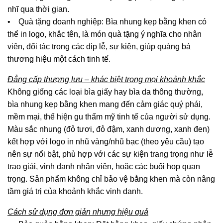
nhĩ qua thời gian.
• Quà tặng doanh nghiệp: Bìa nhung kẹp bằng khen có
thể in logo, khắc tên, là món quà tặng ý nghĩa cho nhân
viên, đối tác trong các dịp lễ, sự kiện, giúp quảng bá
thương hiệu một cách tinh tế.
Đẳng cấp thượng lưu – khác biệt trong mọi khoảnh khắc
Không giống các loại bìa giấy hay bìa da thông thường,
bìa nhung kẹp bằng khen mang đến cảm giác quý phái,
mềm mại, thể hiện gu thẩm mỹ tinh tế của người sử dụng.
Màu sắc nhung (đỏ tươi, đỏ đậm, xanh dương, xanh đen)
kết hợp với logo in nhũ vàng/nhũ bạc (theo yêu cầu) tạo
nên sự nổi bật, phù hợp với các sự kiện trang trọng như lễ
trao giải, vinh danh nhân viên, hoặc các buổi họp quan
trọng. Sản phẩm không chỉ bảo vệ bằng khen mà còn nâng
tầm giá trị của khoảnh khắc vinh danh.
Cách sử dụng đơn giản nhưng hiệu quả