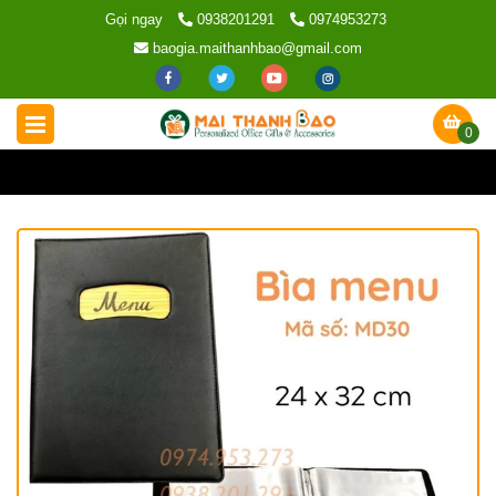
Gọi ngay
0938201291
0974953273
baogia.maithanhbao@gmail.com
0
Trang chủ
/
Sản phẩm
/
Bìa menu nhà hàng
/
Bìa Menu Da Sim