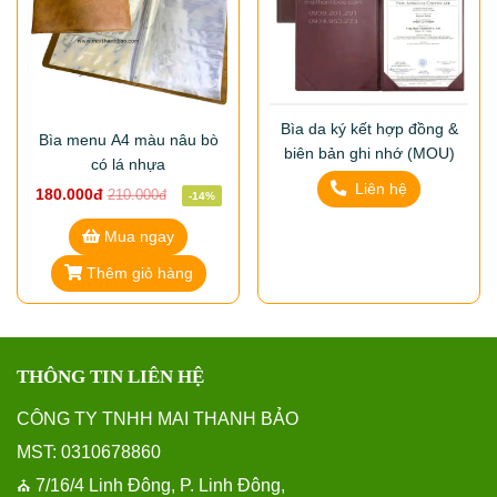
Bìa da ký kết hợp đồng &
Bìa menu A4 màu nâu bò
biên bản ghi nhớ (MOU)
có lá nhựa
Liên hệ
180.000đ
210.000đ
-14%
Mua ngay
Thêm giỏ hàng
THÔNG TIN LIÊN HỆ
CÔNG TY TNHH MAI THANH BẢO
MST: 0310678860
7/16/4 Linh Đông, P. Linh Đông,
⛪