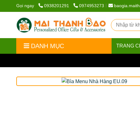
Gọi ngay
0938201291
0974953273
baogia.mait
DANH MỤC
TRANG C
Trang chủ
/
Sản phẩm
/
Bìa menu nhà hàng
/
Bìa 