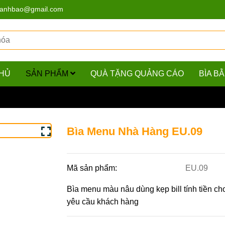
hanhbao@gmail.com
HỦ
SẢN PHẨM
QUÀ TẶNG QUẢNG CÁO
BÌA B
Menu Nhà Hàng EU.09
Bìa Menu Nhà Hàng EU.09
Mã sản phẩm:
EU.09
Bìa menu màu nâu dùng kẹp bill tính tiền ch
yêu cầu khách hàng