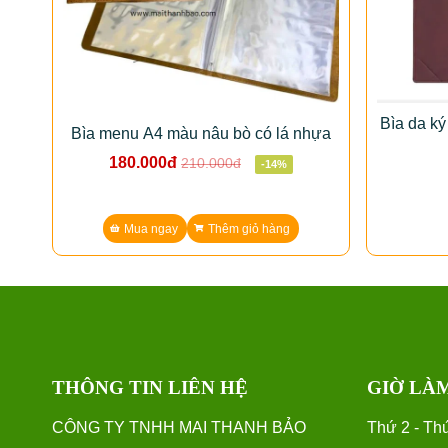
Bìa da ký
Bìa menu A4 màu nâu bò có lá nhựa
180.000đ
210.000đ
-14%
Mua ngay
Thêm giỏ hàng
THÔNG TIN LIÊN HỆ
GIỜ LÀ
CÔNG TY TNHH MAI THANH BẢO
Thứ 2 - Thứ