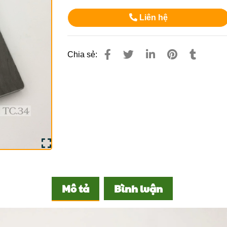
Liên hệ
Chia sẻ:
Mô tả
Bình luận