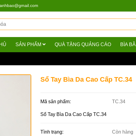
hanhbao@gmail.com
HỦ
SẢN PHẨM
QUÀ TẶNG QUẢNG CÁO
BÌA B
Bìa Da Cao Cấp TC.34
Sổ Tay Bìa Da Cao Cấp TC.34
Mã sản phẩm:
TC.34
Sổ Tay Bìa Da Cao Cấp TC.34
Tình trạng:
Còn hàng