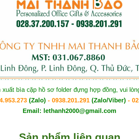
 xuất bìa cặp hồ sơ folder đựng hợp đồng, vui lòng
4.953.273
(Zalo)
- 0938.201.291
(Zalo/Viber)
- 02
Email: lethanh2000@gmail.com
Sản phẩm liên quan