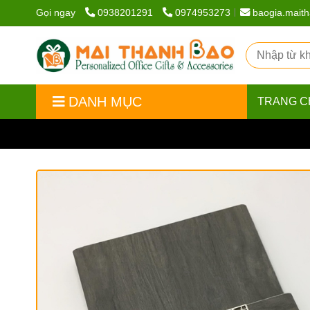
Gọi ngay
0938201291
0974953273
baogia.mait
DANH MỤC
TRANG C
Trang chủ
/
Sổ bìa da
/
Sổ bìa da cao cấp
/
Sổ Tay 