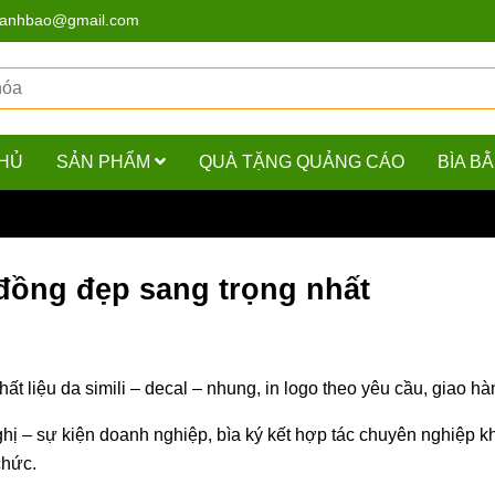
hanhbao@gmail.com
HỦ
SẢN PHẨM
QUÀ TẶNG QUẢNG CÁO
BÌA B
ồng đẹp sang trọng nhất
 đồng đẹp sang trọng nhất
t liệu da simili – decal – nhung, in logo theo yêu cầu, giao h
nghị – sự kiện doanh nghiệp, bìa ký kết hợp tác chuyên nghiệp k
chức.