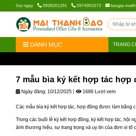
Gọi ngay
0938201291
0974953273
baogia.mait
DANH MỤC
TRANG C
Trang chủ
/
Tin tức
/
7 mẫu bìa ký kết hợp tác hợp đ
7 mẫu bìa ký kết hợp tác hợp
Ngày đăng:
10/12/2025
1686 Lượt xem
Các mẫu bìa ký kết hợp tác, hợp đồng được làm bằng chấ
Trong các buổi lễ ký kết hợp đồng, ký kết hợp tác, hội 
ảnh thương hiệu, sự trang trọng và uy tín của đơn vị tổ 