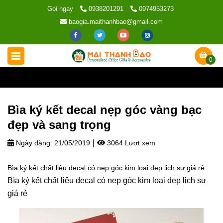
Gọi ngay
0938201291
0974953273
baogia.maithanhbao@gmail.com
0
Trang chủ
/
Bìa bằng tốt nghiệp
/
Bìa ký kết decal nẹp góc vàng
Bìa ký kết decal nẹp góc vàng bạc
đẹp và sang trọng
Ngày đăng:
21/05/2019
3064 Lượt xem
Bìa ký kết chất liệu decal có nẹp góc kim loại đẹp lịch sự giá rẻ
Bìa ký kết chất liệu decal có nẹp góc kim loại đẹp lịch sự
giá rẻ