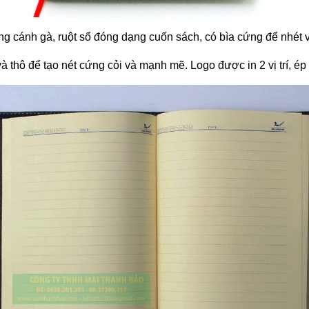
 dạng cánh gà, ruột sổ đóng dạng cuốn sách, có bìa cứng để nhét
à thô để tạo nét cứng cỏi và mạnh mẽ. Logo được in 2 vị trí, ép c