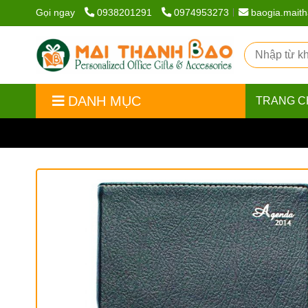
Gọi ngay
0938201291
0974953273
baogia.mait
DANH MỤC
TRANG C
Trang chủ
/
Sổ bìa da
/
Sổ bìa da cao cấp
/
Sổ tay b