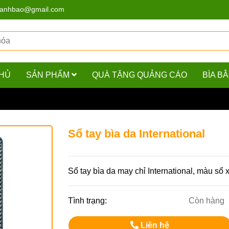
hanhbao@gmail.com
HỦ
SẢN PHẨM
QUÀ TẶNG QUẢNG CÁO
BÌA B
ìa da International
Sổ tay bìa da International
Sổ tay bìa da may chỉ International, màu sổ x
Tình trạng:
Còn hàng
Liên hệ