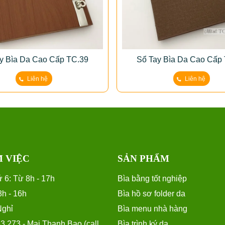
y Bìa Da Cao Cấp TC.39
Sổ Tay Bìa Da Cao Cấp
Liên hệ
Liên hệ
M VIỆC
SẢN PHẨM
 6: Từ 8h - 17h
Bìa bằng tốt nghiệp
8h - 16h
Bìa hồ sơ folder da
Nghỉ
Bìa menu nhà hàng
.273 - Mai Thanh Bao (call,
Bìa trình ký da