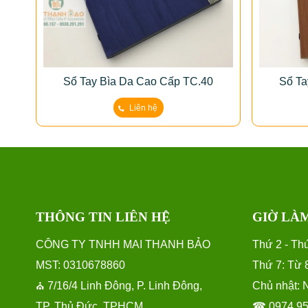
Sổ Tay Bìa Da Cao Cấp TC.40
Sổ Ta
Liên hệ
THÔNG TIN LIÊN HỆ
GIỜ LÀ
CÔNG TY TNHH MAI THANH BẢO
Thứ 2 - Thứ
MST: 0310678860
Thứ 7: Từ 
7/16/4 Linh Đông, P. Linh Đông,
Chủ nhật: 
⛪
TP. Thủ Đức, TPHCM
☎ 0974.953