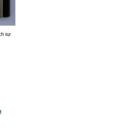
ch sự
M