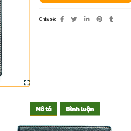
Chia sẻ:
Mô tả
Bình luận