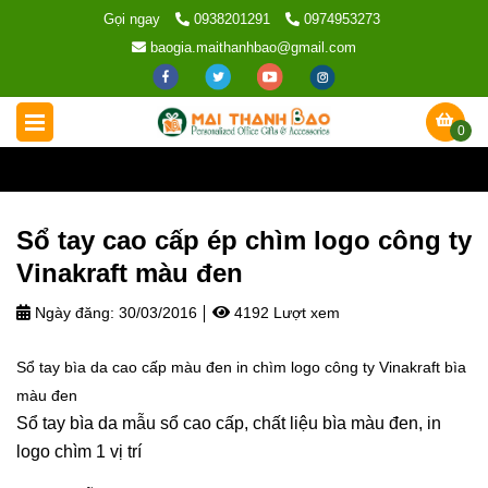
Gọi ngay
0938201291
0974953273
baogia.maithanhbao@gmail.com
0
Trang chủ
/
Tin tức
/
Sổ tay cao cấp ép chìm logo công ty Vinakr
Sổ tay cao cấp ép chìm logo công ty
Vinakraft màu đen
Ngày đăng:
30/03/2016
4192 Lượt xem
Sổ tay bìa da cao cấp màu đen in chìm logo công ty Vinakraft bìa
màu đen
Sổ tay bìa da mẫu sổ cao cấp, chất liệu bìa màu đen, in
logo chìm 1 vị trí