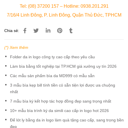
Tel: (08) 37200 157 – Hotline: 0938.201.291
7/16/4 Linh Đông, P. Linh Đông, Quận Thủ Đức, TPHCM
Chia sẻ:
(*) Xem thêm
Folder da in logo công ty cao cấp theo yêu cầu
Làm bìa bằng tốt nghiệp tại TP.HCM giá xưởng uy tín 2026
Các mẫu sản phẩm bìa da MD999 có mẫu sẵn
3 mẫu bìa kẹp bill tính tiền có sẵn tiện lợi được ưa chuộng
nhất
7 mẫu bìa ký kết hợp tác hợp đồng đẹp sang trọng nhất
10+ mẫu bìa trình ký da simili cao cấp in logo hot 2026
Đế lót ly bằng da in logo làm quà tặng cao cấp, sang trọng bền
đẹp